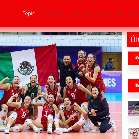
Tepic
Zona Norte
Zona Sur
Zona Costa
Opi
Úl