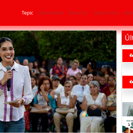
Tepic
Zona Norte
Zona Sur
Zona Costa
Opi
Úl