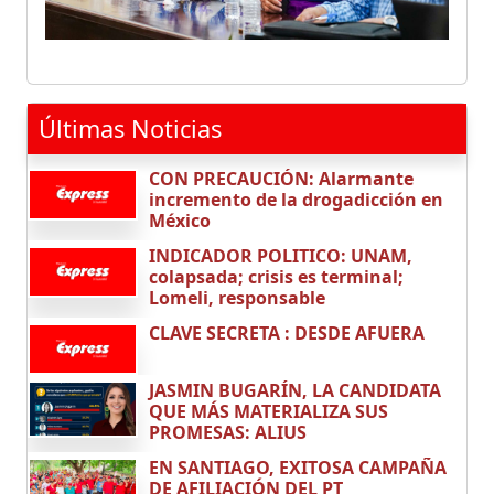
Últimas Noticias
CON PRECAUCIÓN: Alarmante
incremento de la drogadicción en
México
INDICADOR POLITICO: UNAM,
colapsada; crisis es terminal;
Lomeli, responsable
CLAVE SECRETA : DESDE AFUERA
JASMIN BUGARÍN, LA CANDIDATA
QUE MÁS MATERIALIZA SUS
PROMESAS: ALIUS
EN SANTIAGO, EXITOSA CAMPAÑA
DE AFILIACIÓN DEL PT