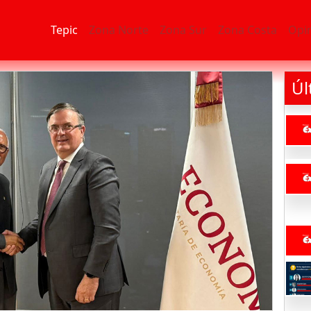
Tepic
Zona Norte
Zona Sur
Zona Costa
Opi
Úl