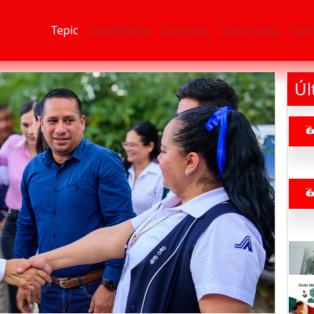
Tepic
Zona Norte
Zona Sur
Zona Costa
Opi
Úl