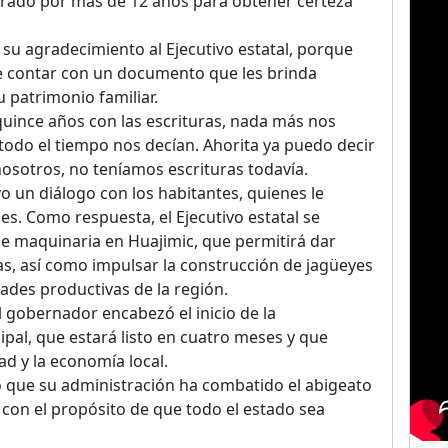
erado por más de 12 años para obtener certeza
su agradecimiento al Ejecutivo estatal, porque
de contar con un documento que les brinda
 patrimonio familiar.
uince años con las escrituras, nada más nos
todo el tiempo nos decían. Ahorita ya puedo decir
osotros, no teníamos escrituras todavía.
o un diálogo con los habitantes, quienes le
es. Como respuesta, el Ejecutivo estatal se
de maquinaria en Huajimic, que permitirá dar
s, así como impulsar la construcción de jagüeyes
dades productivas de la región.
 gobernador encabezó el inicio de la
pal, que estará listo en cuatro meses y que
ad y la economía local.
ó que su administración ha combatido el abigeato
 con el propósito de que todo el estado sea