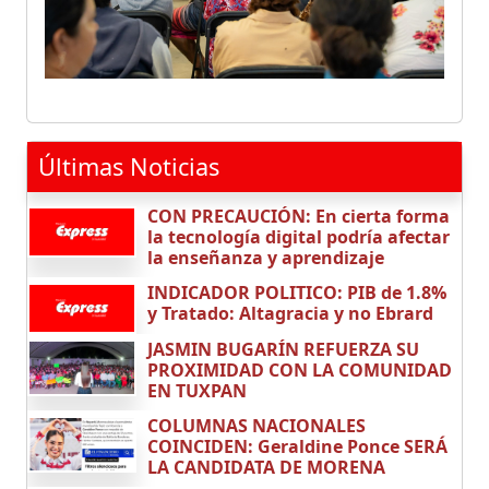
Últimas Noticias
CON PRECAUCIÓN: En cierta forma
la tecnología digital podría afectar
la enseñanza y aprendizaje
INDICADOR POLITICO: PIB de 1.8%
y Tratado: Altagracia y no Ebrard
JASMIN BUGARÍN REFUERZA SU
PROXIMIDAD CON LA COMUNIDAD
EN TUXPAN
COLUMNAS NACIONALES
COINCIDEN: Geraldine Ponce SERÁ
LA CANDIDATA DE MORENA