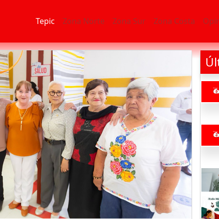
Tepic
Zona Norte
Zona Sur
Zona Costa
Opi
Úl