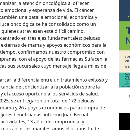
nizar la atención oncológica al ofrecer
 emocional y esperanza de vida. El cáncer
 también una batalla emocional, económica y
peluca oncológica se ha consolidado como un
quienes atraviesan este difícil camino.
 centrado en tres ejes fundamentales: pelucas
s externas de mama y apoyos económicos para la
 tiempo, confirmamos nuestro compromiso con
mpranas, con el apoyo de las farmacias Sufacen, a
as sus sucursales cuyo mensaje llega a miles de
rcar la diferencia entre un tratamiento exitoso y
ortancia de concientizar a la población sobre la
y el acceso oportuno a los servicios de salud.
025, se entregaron un total de 172 pelucas
de mama y 26 apoyos económicos para compra de
jeres beneficiadas, informó Juan Bernal.
ctividades, 13 años de compromiso y
ecen cáncer les manifestamos el propósito de