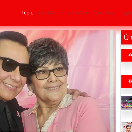
Tepic
Zona Norte
Zona Sur
Zona Costa
Opi
Úl