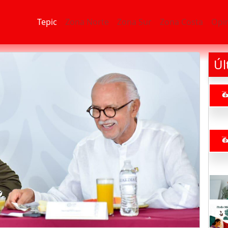
Tepic
Zona Norte
Zona Sur
Zona Costa
Opi
Úl